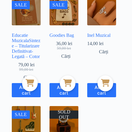
SALE
SALE
Educatie
Goodies Bag
Inel Muzical
MuzicalaSintez
36,00
lei
14,00
lei
e – Titularizare
Original
Current
59,00
lei
Definitivat-
Cărți
price
price
Cărți
Legată – Cotor
was:
is:
59,00 lei.
36,00 lei.
79,00
lei
Original
Current
99,00
lei
price
price
Cărți
was:
is:
99,00 lei.
79,00 lei.
Add to
Add to
Add to
cart
cart
cart
SOLD
SALE
OUT