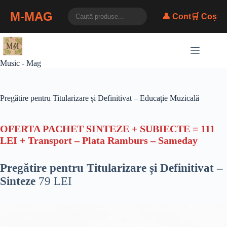
M-MAG
👤 Cont
🛒 Coș
Skip
to
content
Music - Mag
Pregătire pentru Titularizare și Definitivat – Educație Muzicală
OFERTA PACHET SINTEZE + SUBIECTE = 111
LEI + Transport – Plata Ramburs – Sameday
Pregătire pentru Titularizare și Definitivat –
Sinteze
79 LEI