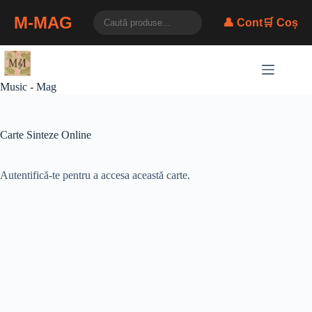
M-MAG
👤 Cont
🛒 Coș
Skip
to
content
Music - Mag
Carte Sinteze Online
Autentifică-te pentru a accesa această carte.